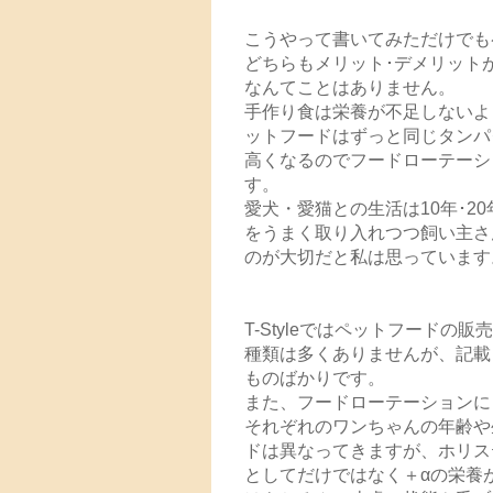
こうやって書いてみただけでも
どちらもメリット･デメリット
なんてことはありません。
手作り食は栄養が不足しないよ
ットフードはずっと同じタンパ
高くなるのでフードローテーシ
す。
愛犬・愛猫との生活は
10
年･
20
をうまく取り入れつつ飼い主さ
のが大切だと私は思っています
T-Style
ではペットフードの販売
種類は多くありませんが、記載
ものばかりです。
また、フードローテーションに
それぞれのワンちゃんの年齢や
ドは異なってきますが、
ホリス
としてだけではなく＋αの栄養