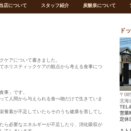
当店について
スタッフ紹介
炭酸泉について
ドッ
クケアについて書きました。
てホリスティックケアの観点から考える食事につ
食事」です。
〒085
って人間から与えられる食べ物だけで生きていま
北海
TEL
栄養素が不足していたらそのうち健康を害してし
営業
定休
たら必要なエネルギーが不足したり、消化吸収が
＊ト
してしまいます。