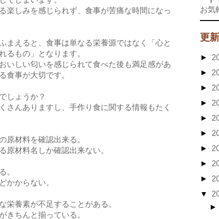
お気
る楽しみを感じられず、食事が苦痛な時間になっ
更
ふまえると、食事は単なる栄養源ではなく「心と
れるもの」となります。
►
2
おいしい匂いを感じられて食べた後も満足感があ
►
2
る食事が大切です。
►
2
でしょうか？
►
2
くさんありますし、手作り食に関する情報もたく
►
2
►
2
の原材料を確認出来る。
►
2
る原材料名しか確認出来ない。
►
2
る。
►
2
どかからない。
▼
2
な栄養素が不足することがある。
がきちんと揃っている。