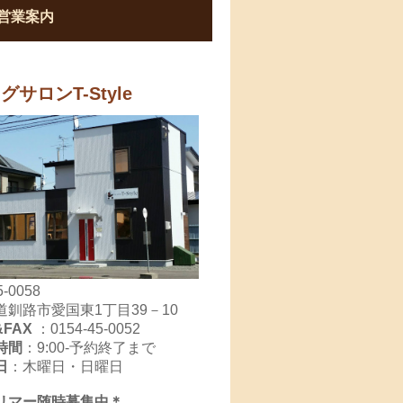
営業案内
グサロンT-Style
-0058
道釧路市愛国東1丁目39－10
&FAX
：
0154-45-0052
時間
：9:00-予約終了まで
日
：木曜日・日曜日
リマー随時募集中＊